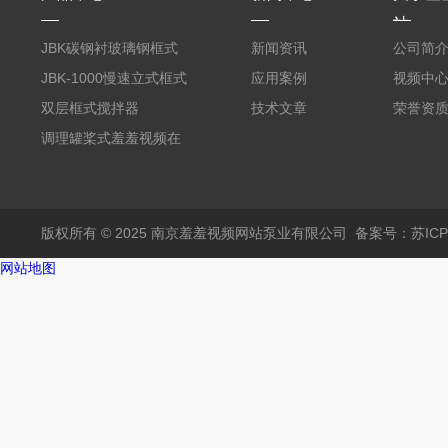
站
JBK碳钢衬玻璃钢框式
新闻资讯
公司简
羞羞视频在线下载
JBK-1000慢速立式框式
应用案例
视频中
羞羞视频在线下载
双层框式搅拌器
技术文章
荣誉资
调理罐桨式羞羞视频在
线下载
版权所有 © 2025 南京羞羞视频网站泵业有限公司
备案号：苏IC
网站地图