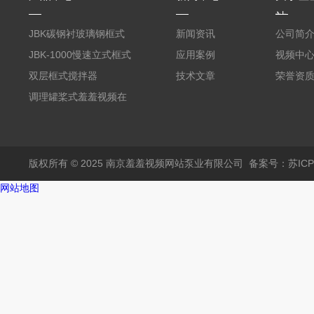
站
JBK碳钢衬玻璃钢框式
新闻资讯
公司简
羞羞视频在线下载
JBK-1000慢速立式框式
应用案例
视频中
羞羞视频在线下载
双层框式搅拌器
技术文章
荣誉资
调理罐桨式羞羞视频在
线下载
版权所有 © 2025 南京羞羞视频网站泵业有限公司
备案号：苏ICP
网站地图