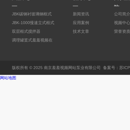
站
JBK碳钢衬玻璃钢框式
新闻资讯
公司简
羞羞视频在线下载
JBK-1000慢速立式框式
应用案例
视频中
羞羞视频在线下载
双层框式搅拌器
技术文章
荣誉资
调理罐桨式羞羞视频在
线下载
版权所有 © 2025 南京羞羞视频网站泵业有限公司
备案号：苏IC
网站地图