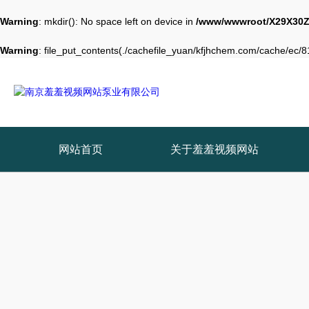
Warning
: mkdir(): No space left on device in
/www/wwwroot/X29X30Z
Warning
: file_put_contents(./cachefile_yuan/kfjhchem.com/cache/ec/81
网站首页
关于羞羞视频网站