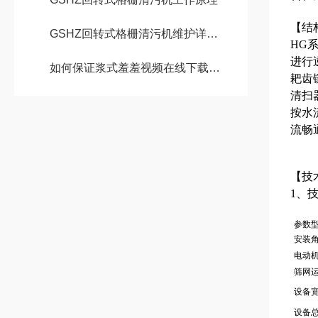
【结
GSHZ回转式格栅清污机维护详细说明介绍
HG
进行
如何保证浆式羞羞视频在线下载的使用？
耙齿
清扫
按水
流畅
【技
1、
参数
安装角
电动机
筛网运
设备
设备总