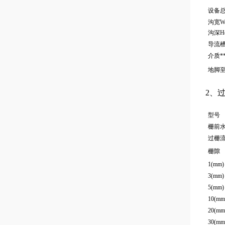
设备
沟宽W
沟深H(
导流槽
介质*
地脚至
2、
型号
栅前水
过栅流速
栅隙
1(mm)
3(mm)
5(mm)
10(mm
20(mm
30(mm