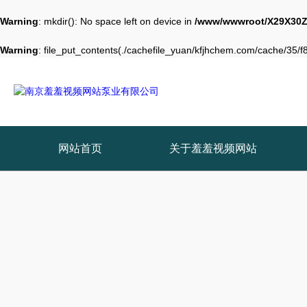
Warning
: mkdir(): No space left on device in
/www/wwwroot/X29X30Z
Warning
: file_put_contents(./cachefile_yuan/kfjhchem.com/cache/35/f8
网站首页
关于羞羞视频网站