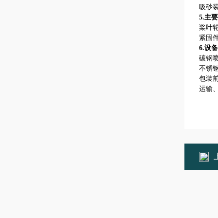
吸砂
5.主
桨叶轮
紧固
6.设
碳钢喷
不锈
包装前
运输