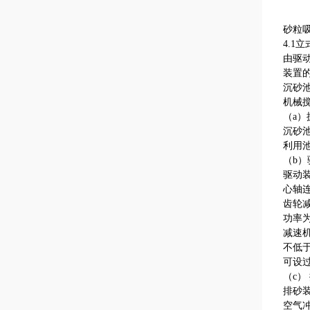
砂粒
4.1
由驱
装置
沉砂
机械
（a）
沉砂
利用
（b）
驱动
心轴
齿轮减
功率
减速机
不低于
可设
（c）
排砂
空气