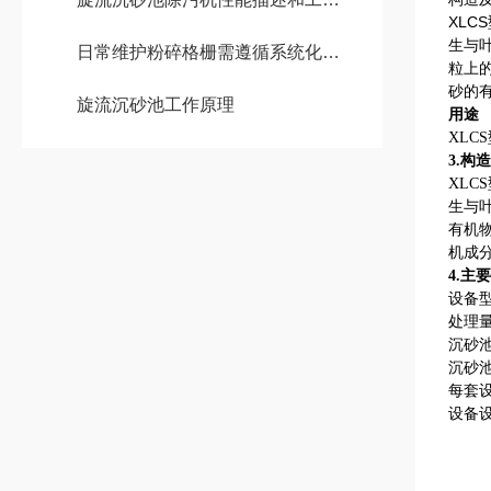
XL
生与
日常维护粉碎格栅需遵循系统化、周期性的操作流程，确保设备长期稳定运行
粒上
砂的
旋流沉砂池工作原理
用途
XL
3.构
XL
生与
有机
机成
4.主
设备型号
处理量：
沉砂池
沉砂池
每套
设备