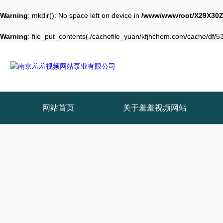
Warning
: mkdir(): No space left on device in
/www/wwwroot/X29X30Z
Warning
: file_put_contents(./cachefile_yuan/kfjhchem.com/cache/df/538
网站首页
关于羞羞视频网站