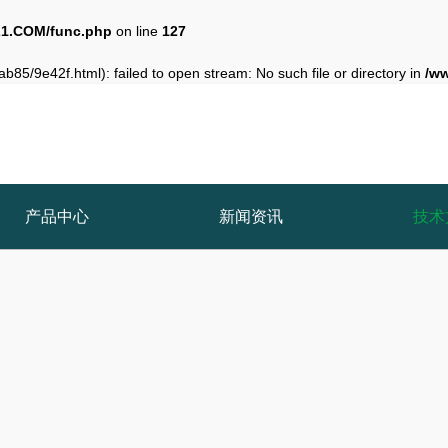
1.COM/func.php
on line
127
b85/9e42f.html): failed to open stream: No such file or directory in
/w
产品中心
新闻资讯
技术