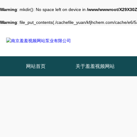
Warning
: mkdir(): No space left on device in
/www/wwwroot/X29X30Z
Warning
: file_put_contents(./cachefile_yuan/kfjhchem.com/cache/e6/5a
网站首页
关于羞羞视频网站